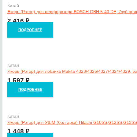
Китай
Якорь (Ротор) для перфоратора BOSCH GBH 5-40 DE, 7зуб.пр
2 416
₽
ПОДРОБНЕЕ
Китай
Якорь (Ротор) для лобзика Makita 4323/4326/4327/4324/4329, 5
1 597
₽
ПОДРОБНЕЕ
Китай
Якорь (Ротор) для УШМ (болгарки) Hitachi G10SS,G12SS,G13S
1 448
₽