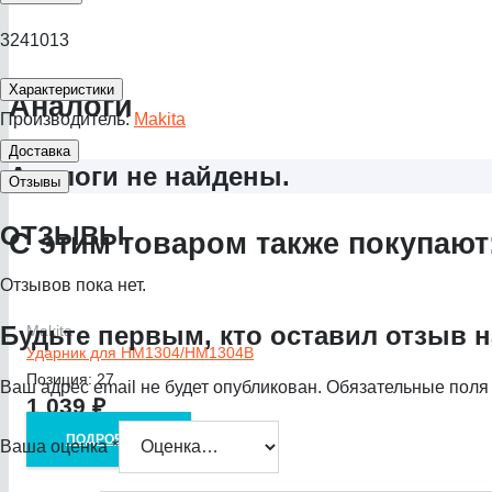
3241013
Характеристики
Аналоги
Производитель:
Makita
Доставка
Аналоги не найдены.
Отзывы
ОТЗЫВЫ
С этим товаром также покупают
Отзывов пока нет.
Будьте первым, кто оставил отзыв н
Makita
Ударник для HM1304/HM1304B
Позиция: 27
Ваш адрес email не будет опубликован.
Обязательные поля
1 039
₽
ПОДРОБНЕЕ
Ваша оценка
*