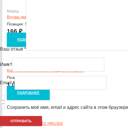
Makita
Втулка держателя для HM1304
Позиция: 5
166
₽
ПОДРОБНЕЕ
Ваш отзыв
*
Имя
*
Makita
Корпус рукоятки MAKITA задней HM1304
Позиция: 84, 92
Email
*
1 021
₽
ПОДРОБНЕЕ
Сохранить моё имя, email и адрес сайта в этом браузе
Makita
Резиновое кольцо 52 HM1304