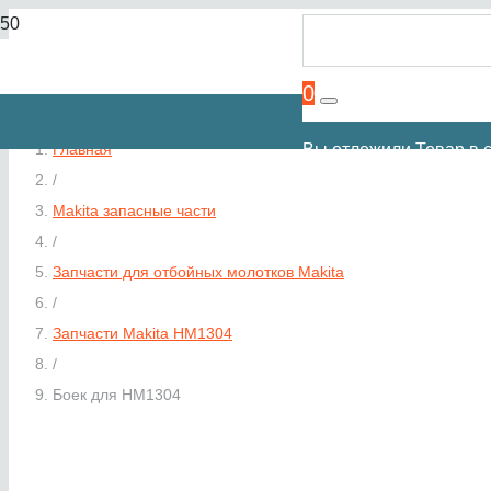
0
Вы отложили
Товар
в с
Главная
/
Makita запасные части
/
Запчасти для отбойных молотков Makita
/
Запчасти Makita HM1304
/
Боек для HM1304