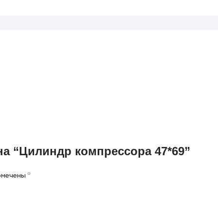
на “Цилиндр компрессора 47*69”
омечены
*