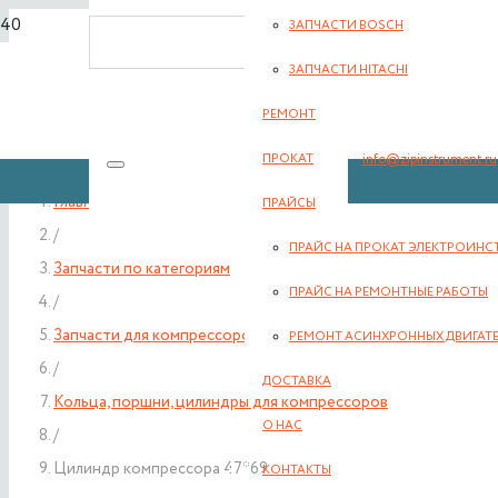
ЗАПЧАСТИ BOSCH
8(351) 701-2-107
ЗАПЧАСТИ HITACHI
РЕМОНТ
info@zipinstrument.ru
ПРОКАТ
Главная
ПРАЙСЫ
/
ПРАЙС НА ПРОКАТ ЭЛЕКТРОИНС
Запчасти по категориям
ЗАКАЗАТЬ ЗВО
ПРАЙС НА РЕМОНТНЫЕ РАБОТЫ
/
Запчасти для компрессоров
РЕМОНТ АСИНХРОННЫХ ДВИГАТ
/
ДОСТАВКА
Кольца, поршни, цилиндры для компрессоров
О НАС
/
Цилиндр компрессора 47*69
КОНТАКТЫ