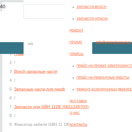
ЗАПЧАСТИ BOSCH
8(351) 701-2-107
ЗАПЧАСТИ HITACHI
РЕМОНТ
info@zipinstrument.ru
ПРОКАТ
Главная
ПРАЙСЫ
/
ПРАЙС НА ПРОКАТ ЭЛЕКТРОИНС
Bosch запасные части
ЗАКАЗАТЬ ЗВО
ПРАЙС НА РЕМОНТНЫЕ РАБОТЫ
/
Запасные части для перфораторов Bosch
РЕМОНТ АСИНХРОННЫХ ДВИГАТЕ
/
ДОСТАВКА
Запчасти для GBH 11DE (0611245703)
О НАС
/
Фиксатор кабеля GBH 11 DE
КОНТАКТЫ