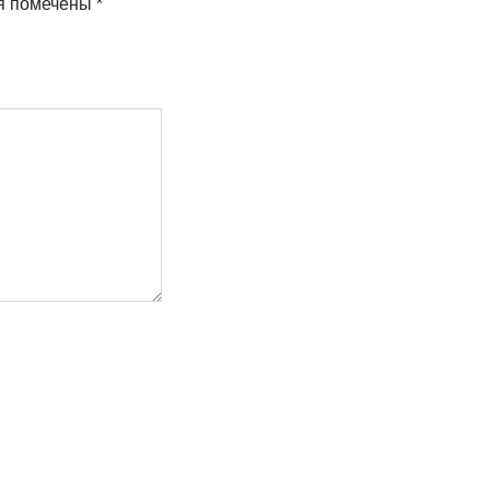
я помечены
*