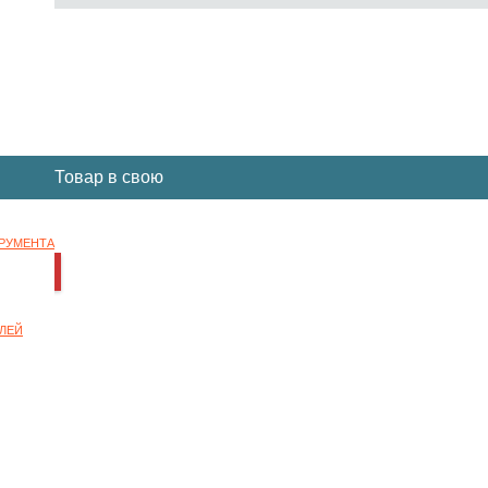
Вы отложили
Товар
в свою
корзину.
ТРУМЕНТА
НОК
ЛЕЙ