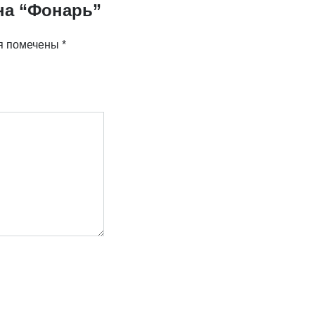
на “Фонарь”
я помечены
*