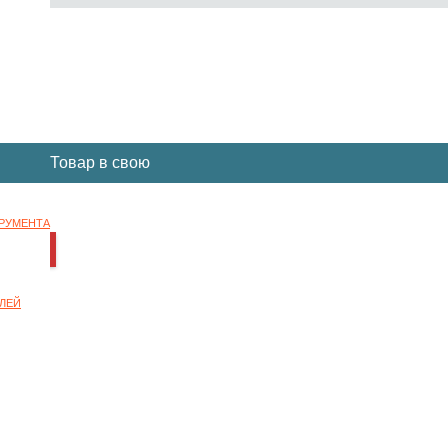
Вы отложили
Товар
в свою
корзину.
ТРУМЕНТА
НОК
ЛЕЙ