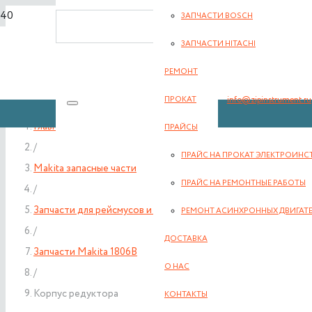
ЗАПЧАСТИ BOSCH
8(351) 701-2-107
ЗАПЧАСТИ HITACHI
РЕМОНТ
info@zipinstrument.ru
ПРОКАТ
Главная
ПРАЙСЫ
/
ПРАЙС НА ПРОКАТ ЭЛЕКТРОИНС
Makita запасные части
ЗАКАЗАТЬ ЗВО
ПРАЙС НА РЕМОНТНЫЕ РАБОТЫ
/
Запчасти для рейсмусов и рубанков Makita
РЕМОНТ АСИНХРОННЫХ ДВИГАТ
/
ДОСТАВКА
Запчасти Makita 1806B
О НАС
/
Корпус редуктора
КОНТАКТЫ