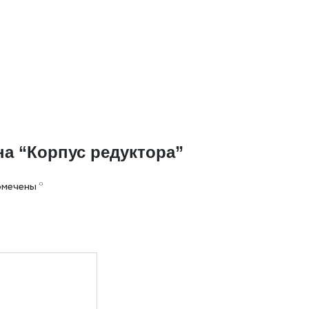
на “Корпус редуктора”
омечены
*