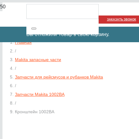
ЗАКАЗАТЬ ЗВОНОК
Вы отложили
Товар
в свою корзину.
Главная
/
Makita запасные части
/
Запчасти для рейсмусов и рубанков Makita
/
Запчасти Makita 1002BA
/
Кронштейн 1002BA