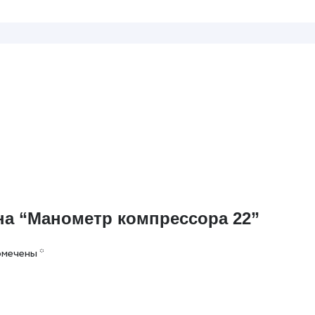
на “Манометр компрессора 22”
омечены
*