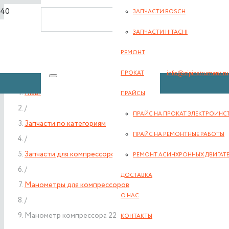
ЗАПЧАСТИ BOSCH
8(351) 701-2-107
ЗАПЧАСТИ HITACHI
РЕМОНТ
info@zipinstrument.ru
ПРОКАТ
Главная
ПРАЙСЫ
/
ПРАЙС НА ПРОКАТ ЭЛЕКТРОИНС
Запчасти по категориям
ЗАКАЗАТЬ ЗВО
ПРАЙС НА РЕМОНТНЫЕ РАБОТЫ
/
Запчасти для компрессоров
РЕМОНТ АСИНХРОННЫХ ДВИГАТ
/
ДОСТАВКА
Манометры для компрессоров
О НАС
/
Манометр компрессора 22
КОНТАКТЫ