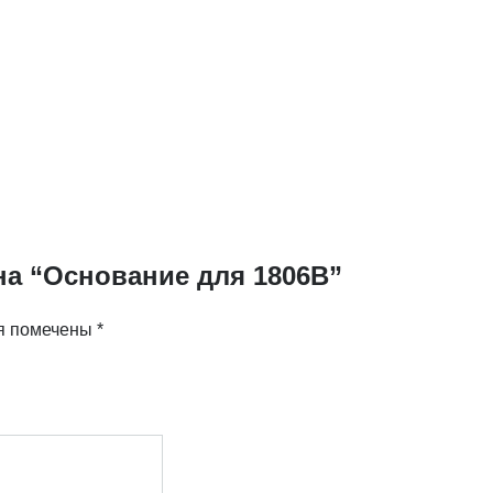
на “Основание для 1806B”
я помечены
*