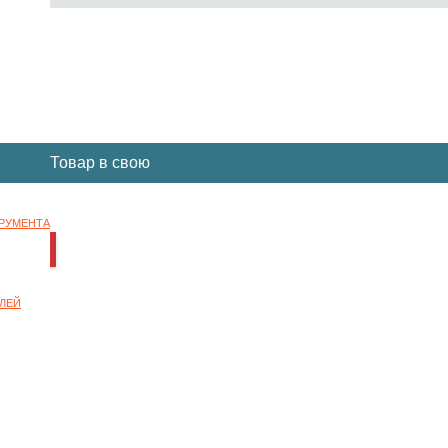
Вы отложили
Товар
в свою
корзину.
ТРУМЕНТА
НОК
ЛЕЙ