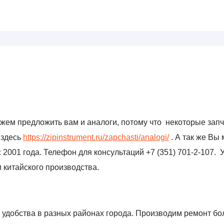
ожем предложить вам и аналоги, потому что некоторые зап
 здесь
https://zipinstrument.ru/zapchasti/analogi/
. А так же Вы
 2001 года. Телефон для консультаций +7 (351) 701-2-107. 
 китайского производства.
удобства в разных районах города. Производим ремонт бол