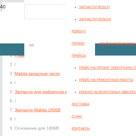
ЗАПЧАСТИ BOSCH
8(351) 701-2-107
ЗАПЧАСТИ HITACHI
РЕМОНТ
info@zipinstrument.ru
ПРОКАТ
Главная
ПРАЙСЫ
/
ПРАЙС НА ПРОКАТ ЭЛЕКТРОИНС
Makita запасные части
ЗАКАЗАТЬ ЗВО
ПРАЙС НА РЕМОНТНЫЕ РАБОТЫ
/
Запчасти для рейсмусов и рубанков Makita
РЕМОНТ АСИНХРОННЫХ ДВИГАТЕ
/
ДОСТАВКА
Запчасти Makita 1806B
О НАС
/
Основание для 1806B
КОНТАКТЫ