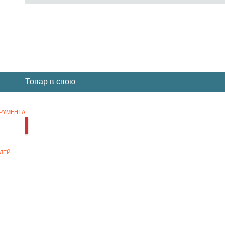
Вы отложили
Товар
в свою
корзину.
ТРУМЕНТА
НОК
ЛЕЙ