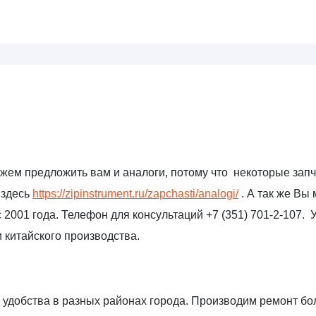
ожем предложить вам и аналоги, потому что некоторые зап
 здесь
https://zipinstrument.ru/zapchasti/analogi/
. А так же Вы
 2001 года. Телефон для консультаций +7 (351) 701-2-107. 
 китайского производства.
удобства в разных районах города. Производим ремонт бол