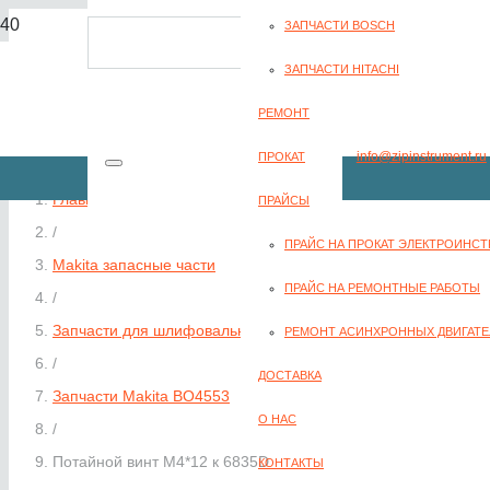
ЗАПЧАСТИ BOSCH
8(351) 701-2-107
ЗАПЧАСТИ HITACHI
РЕМОНТ
info@zipinstrument.ru
ПРОКАТ
Главная
ПРАЙСЫ
/
ПРАЙС НА ПРОКАТ ЭЛЕКТРОИНС
Makita запасные части
ЗАКАЗАТЬ ЗВО
ПРАЙС НА РЕМОНТНЫЕ РАБОТЫ
/
Запчасти для шлифовальных машин Makita
РЕМОНТ АСИНХРОННЫХ ДВИГАТЕ
/
ДОСТАВКА
Запчасти Makita BO4553
О НАС
/
Потайной винт M4*12 к 6835D
КОНТАКТЫ