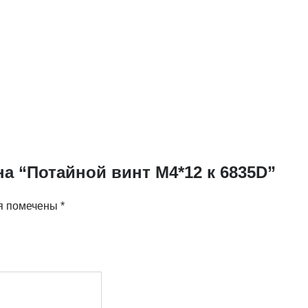
а “Потайной винт M4*12 к 6835D”
я помечены
*