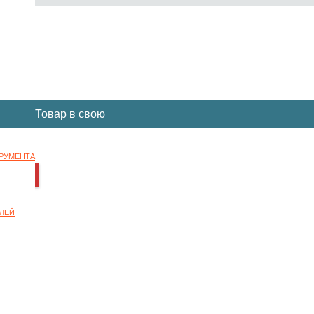
Вы отложили
Товар
в свою
корзину.
ТРУМЕНТА
НОК
ЛЕЙ