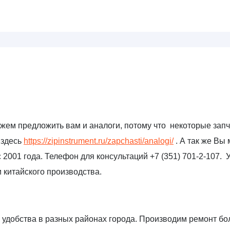
ожем предложить вам и аналоги, потому что некоторые зап
 здесь
https://zipinstrument.ru/zapchasti/analogi/
. А так же Вы
 2001 года. Телефон для консультаций +7 (351) 701-2-107. 
 китайского производства.
удобства в разных районах города. Производим ремонт бол