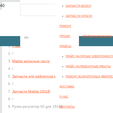
ЗАПЧАСТИ BOSCH
8(351) 701-2-107
ЗАПЧАСТИ HITACHI
РЕМОНТ
info@zipinstrument.ru
ПРОКАТ
Главная
ПРАЙСЫ
/
ПРАЙС НА ПРОКАТ ЭЛЕКТРОИНС
Makita запасные части
ЗАКАЗАТЬ ЗВО
ПРАЙС НА РЕМОНТНЫЕ РАБОТЫ
/
Запчасти для рейсмусов и рубанков Makita
РЕМОНТ АСИНХРОННЫХ ДВИГАТЕ
/
ДОСТАВКА
Запчасти Makita 1911B
О НАС
/
Ручка-регулятор 50 для 1911B
КОНТАКТЫ