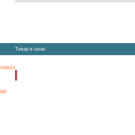
Вы отложили
Товар
в свою
корзину.
ТРУМЕНТА
НОК
ЛЕЙ