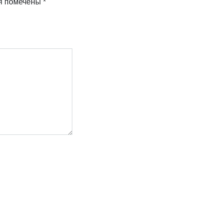
я помечены
*