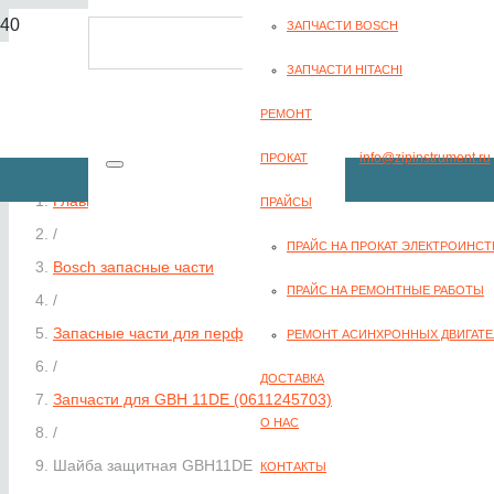
ЗАПЧАСТИ BOSCH
8(351) 701-2-107
ЗАПЧАСТИ HITACHI
РЕМОНТ
info@zipinstrument.ru
ПРОКАТ
Главная
ПРАЙСЫ
/
ПРАЙС НА ПРОКАТ ЭЛЕКТРОИНС
Bosch запасные части
ЗАКАЗАТЬ ЗВО
ПРАЙС НА РЕМОНТНЫЕ РАБОТЫ
/
Запасные части для перфораторов Bosch
РЕМОНТ АСИНХРОННЫХ ДВИГАТЕ
/
ДОСТАВКА
Запчасти для GBH 11DE (0611245703)
О НАС
/
Шайба защитная GBH11DE
КОНТАКТЫ