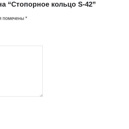
на “Стопорное кольцо S-42”
я помечены
*