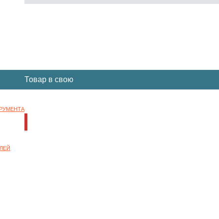
Вы отложили
Товар
в свою
корзину.
ТРУМЕНТА
НОК
ЛЕЙ