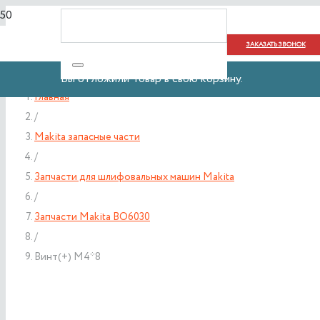
ЗАКАЗАТЬ ЗВОНОК
Вы отложили
Товар
в свою корзину.
Главная
/
Makita запасные части
/
Запчасти для шлифовальных машин Makita
/
Запчасти Makita BO6030
/
Винт(+) М4*8