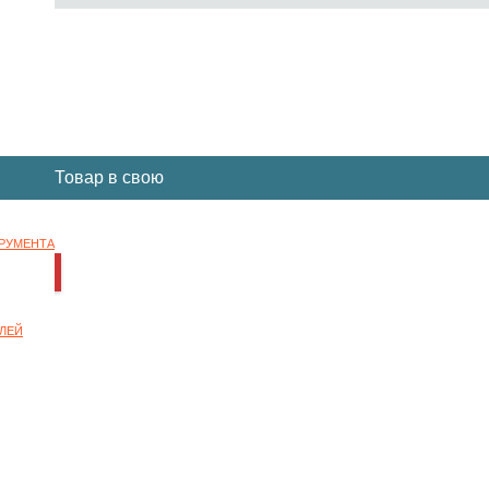
Вы отложили
Товар
в свою
корзину.
ТРУМЕНТА
НОК
ЛЕЙ