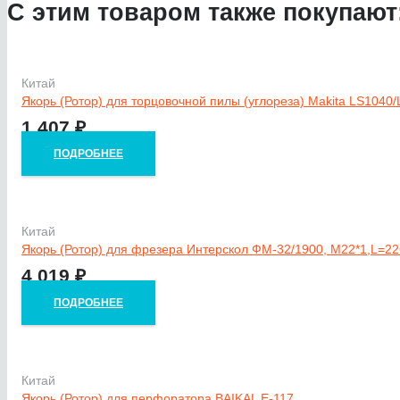
С этим товаром также покупают
Китай
Якорь (Ротор) для торцовочной пилы (углореза) Makita LS1040/
1 407
₽
ПОДРОБНЕЕ
Китай
Якорь (Ротор) для фрезера Интерскол ФМ-32/1900, M22*1,L=2
4 019
₽
ПОДРОБНЕЕ
Китай
Якорь (Ротор) для перфоратора BAIKAL Е-117