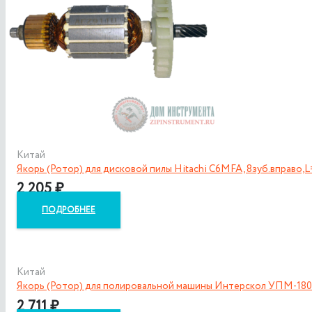
Китай
Якорь (Ротор) для дисковой пилы Hitachi C6MFA, 8зуб.вправо,
2 205
₽
ПОДРОБНЕЕ
Китай
Якорь (Ротор) для полировальной машины Интерскол УПМ-180Э
2 711
₽