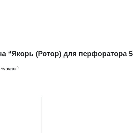
на “Якорь (Ротор) для перфоратора 5
омечены
*