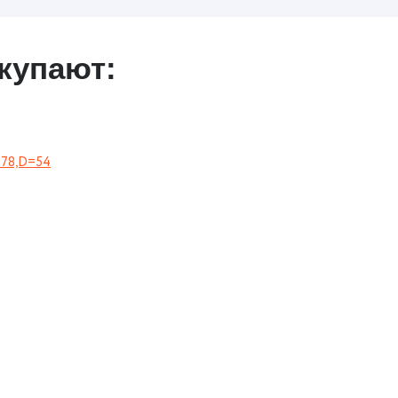
купают:
178,D=54