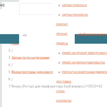
ЗАПЧАСТИ BOSCH
8(351) 701-2-107
ЗАПЧАСТИ HITACHI
РЕМОНТ
info@zipinstrument.ru
ПРОКАТ
Главная
ПРАЙСЫ
/
ПРАЙС НА ПРОКАТ ЭЛЕКТРОИНС
Запчасти по категориям
ЗАКАЗАТЬ ЗВО
ПРАЙС НА РЕМОНТНЫЕ РАБОТЫ
/
Якоря (роторы) для электроинструмента
РЕМОНТ АСИНХРОННЫХ ДВИГАТ
/
ДОСТАВКА
Якорь (Ротор) для перфоратора 5зуб.вправо,L=150,D=42
О НАС
КОНТАКТЫ