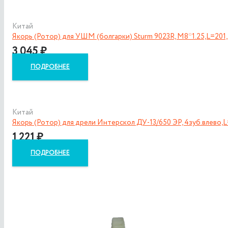
Китай
Якорь (Ротор) для УШМ (болгарки) Sturm 9023R, M8*1.25,L=20
3 045
₽
ПОДРОБНЕЕ
Китай
Якорь (Ротор) для дрели Интерскол ДУ-13/650 ЭР, 4зуб.влево,
1 221
₽
ПОДРОБНЕЕ