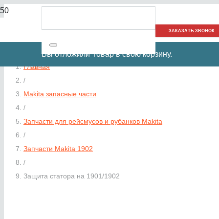
ЗАКАЗАТЬ ЗВОНОК
Вы отложили
Товар
в свою корзину.
Главная
/
Makita запасные части
/
Запчасти для рейсмусов и рубанков Makita
/
Запчасти Makita 1902
/
Защита статора на 1901/1902