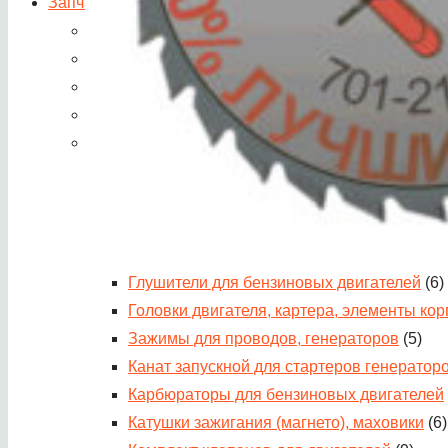
Запчасти по категориям
(3898)
Выключатели для электроинструмента
(387)
Запасные части для бензорезов
(4)
Запчасти для бетономешалок
(34)
Запчасти для бытовой техники
(416)
Запчасти для двигателей, генераторов, мотопо
Автоматы, выключатели, замки зажигания
Амортизаторы (подушки) для виброплит
(6
Бензобаки для двигателей
(23)
Блоки AVR бензогенераторов
(11)
Глушители для бензиновых двигателей
(6)
Головки двигателя, картера, элементы кор
Зажимы для проводов, генераторов
(5)
Канат запускной для стартеров генератор
Карбюраторы для бензиновых двигателей
Катушки зажигания (магнето), маховики
(6)