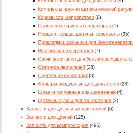
Комплект клапанов для двигателей
(9)
Комплекты пружин автоматической регули
Коромысло, направители
(6)
Поршневые группы генераторов
(1)
Поршни, кольца, шатуны, коленвалы
(35)
Прокладки и сальники для бензогенерато
Розетки для генераторов
(7)
Свечи зажигания для бензиновых двигате
Стартера двигателей
(28)
Сцепление виброплит
(3)
Фильтры воздушные для двигателей
(26)
Шланги топливные для двигателей
(4)
Щёточные узлы для генераторов
(2)
Запчасти для дизельных двигателей
(6)
Запчасти для дрелей
(125)
Запчасти для компрессоров
(496)