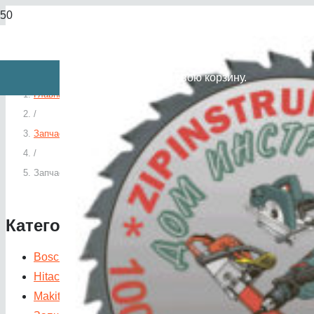
Вы отложили
Товар
в свою корзину.
Главная
/
Запчасти по категориям
/
Запчасти для двигателей, генераторов, мотопомп
Категории товаров
Bosch запасные части
(242)
Hitachi запасные части
(95)
Makita запасные части
(4844)