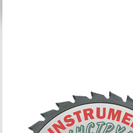
пр. Победы 390А
8(351) 701-2-107