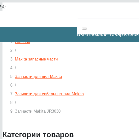
Вы отложили
Товар
в свою
Главная
/
Makita запасные части
/
Запчасти для пил Makita
/
Запчасти для сабельных пил Makita
/
Запчасти Makita JR3030
Категории товаров