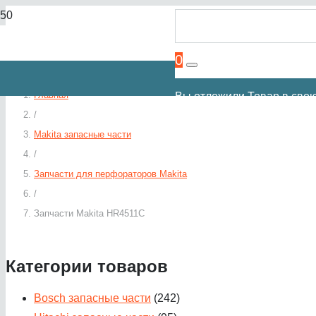
0
Главная
Вы отложили
Товар
в свою
/
Makita запасные части
/
Запчасти для перфораторов Makita
/
Запчасти Makita HR4511C
Категории товаров
Bosch запасные части
(242)