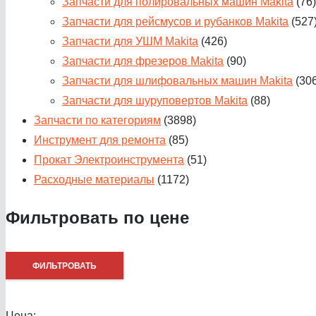
Запчасти для полировальных машин Makita
(76)
Запчасти для рейсмусов и рубанков Makita
(527
Запчасти для УШМ Makita
(426)
Запчасти для фрезеров Makita
(90)
Запчасти для шлифовальных машин Makita
(30
Запчасти для шуруповертов Makita
(88)
Запчасти по категориям
(3898)
Инструмент для ремонта
(85)
Прокат Электроинструмента
(51)
Расходные материалы
(1172)
Фильтровать по цене
Минимальная
Максимальная
ФИЛЬТРОВАТЬ
цена
цена
Цена:
—