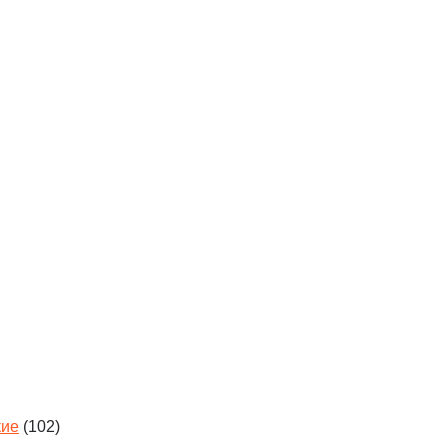
кие
(102)