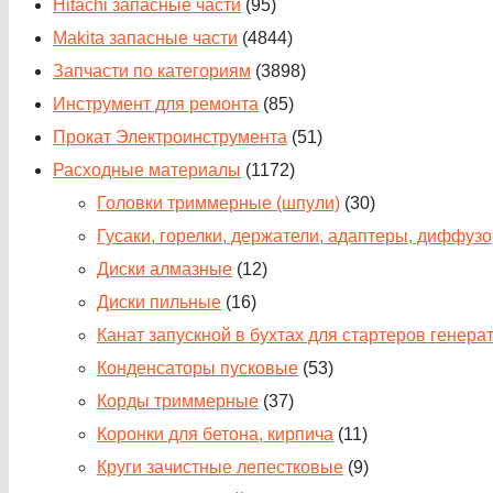
Hitachi запасные части
(95)
Makita запасные части
(4844)
Запчасти по категориям
(3898)
Инструмент для ремонта
(85)
Прокат Электроинструмента
(51)
Расходные материалы
(1172)
Головки триммерные (шпули)
(30)
Гусаки, горелки, держатели, адаптеры, диффуз
Диски алмазные
(12)
Диски пильные
(16)
Канат запускной в бухтах для стартеров генера
Конденсаторы пусковые
(53)
Корды триммерные
(37)
Коронки для бетона, кирпича
(11)
Круги зачистные лепестковые
(9)