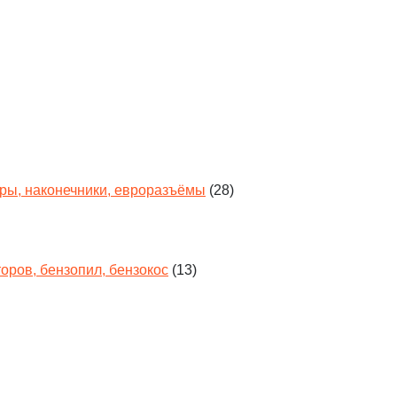
оры, наконечники, евроразъёмы
(28)
торов, бензопил, бензокос
(13)