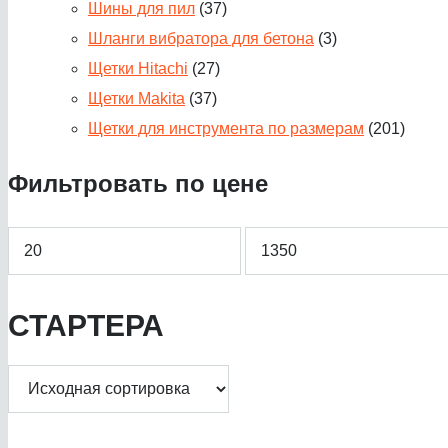
Шины для пил
(37)
Шланги вибратора для бетона
(3)
Щетки Hitachi
(27)
Щетки Makita
(37)
Щетки для инструмента по размерам
(201)
Фильтровать по цене
Минимальная
Максимальная
СТАРТЕРА
цена
цена