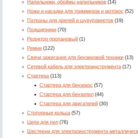
Напильники, обоймы напильников
(14)
Ножи и насадки для триммеров и мотокос
(52)
Патроны для дрелей и шуруповертов
(19)
Подшипники
(70)
Редуктор пропановый
(1)
Ремни
(122)
Свечи зажигания для бензиновой техники
(13)
Сетевой кабель для электроинструмента
(17)
Стартера
(113)
Стартера для бензокос
(57)
Стартера для бензопил
(44)
Стартера для двигателей
(30)
Стопорные кольца
(57)
Цепи для пил
(76)
Шестерни для электроинструмента металличес