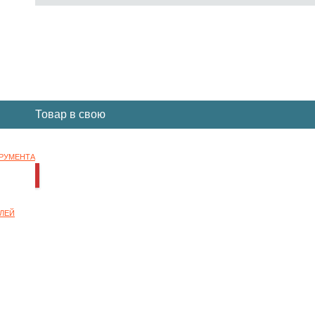
Вы отложили
Товар
в свою
корзину.
ТРУМЕНТА
НОК
ЛЕЙ