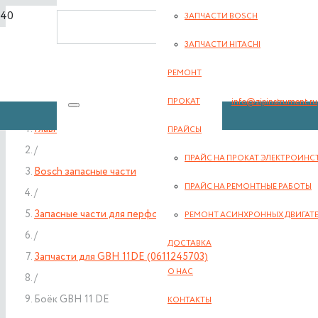
ЗАПЧАСТИ BOSCH
8(351) 701-2-107
ЗАПЧАСТИ HITACHI
РЕМОНТ
info@zipinstrument.ru
ПРОКАТ
Главная
ПРАЙСЫ
/
ПРАЙС НА ПРОКАТ ЭЛЕКТРОИНС
Bosch запасные части
ЗАКАЗАТЬ ЗВО
ПРАЙС НА РЕМОНТНЫЕ РАБОТЫ
/
Запасные части для перфораторов Bosch
РЕМОНТ АСИНХРОННЫХ ДВИГАТ
/
ДОСТАВКА
Запчасти для GBH 11DE (0611245703)
О НАС
/
Боёк GBH 11 DE
КОНТАКТЫ