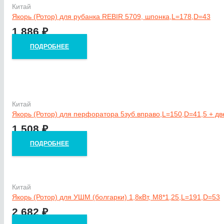
Китай
Якорь (Ротор) для рубанка REBIR 5709, шпонка,L=178,D=43
1 886
₽
ПОДРОБНЕЕ
Китай
Якорь (Ротор) для перфоратора 5зуб.вправо,L=150,D=41,5 + д
1 508
₽
ПОДРОБНЕЕ
Китай
Якорь (Ротор) для УШМ (болгарки) 1,8кВт, M8*1,25,L=191,D=53
2 682
₽