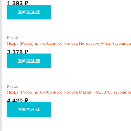
1 393
₽
ПОДРОБНЕЕ
Китай
Якорь (Ротор) для отбойного молота Интерскол М-25, 9зуб.впр
3 378
₽
ПОДРОБНЕЕ
Китай
Якорь (Ротор) для отбойного молота Makita HM1307C, 7зуб.вп
4 420
₽
ПОДРОБНЕЕ