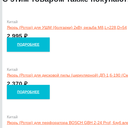
Китай
Якорь (Ротор) для УШМ (болгарки) 2кВт, резьба M8,L=228,D=54
2 995
₽
ПОДРОБНЕЕ
Китай
Якорь (Ротор) для дисковой пилы (циркулярной) ДП-1,6-190 (См
2 370
₽
ПОДРОБНЕЕ
Китай
Якорь (Ротор) для перфоратора BOSCH GBH 2-24 Prof, 6зуб.вл