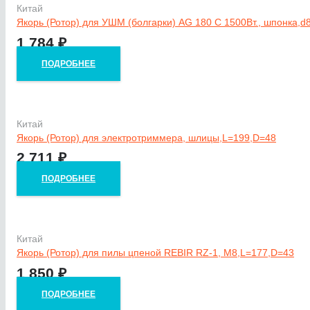
Китай
Якорь (Ротор) для УШМ (болгарки) AG 180 C 1500Вт., шпонка,d
1 784
₽
ПОДРОБНЕЕ
Китай
Якорь (Ротор) для электротриммера, шлицы,L=199,D=48
2 711
₽
ПОДРОБНЕЕ
Китай
Якорь (Ротор) для пилы цпеной REBIR RZ-1, М8,L=177,D=43
1 850
₽
ПОДРОБНЕЕ