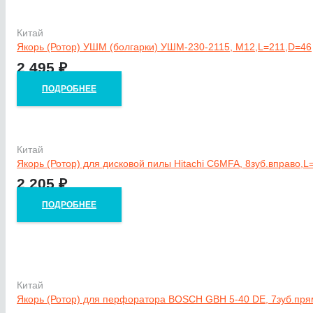
Китай
Якорь (Ротор) УШМ (болгарки) УШМ-230-2115, М12,L=211,D=46
2 495
₽
ПОДРОБНЕЕ
Китай
Якорь (Ротор) для дисковой пилы Hitachi C6MFA, 8зуб.вправо,
2 205
₽
ПОДРОБНЕЕ
Китай
Якорь (Ротор) для перфоратора BOSCH GBH 5-40 DE, 7зуб.пр