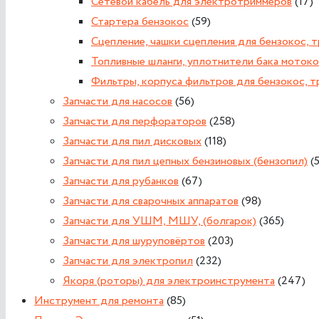
Сетевой кабель для электротриммеров
(17)
Стартера бензокос
(59)
Сцепление, чашки сцепления для бензокос, 
Топливные шланги, уплотнители бака моток
Фильтры, корпуса фильтров для бензокос, 
Запчасти для насосов
(56)
Запчасти для перфораторов
(258)
Запчасти для пил дисковых
(118)
Запчасти для пил цепных бензиновых (бензопил)
(
Запчасти для рубанков
(67)
Запчасти для сварочных аппаратов
(98)
Запчасти для УШМ, МШУ, (болгарок)
(365)
Запчасти для шуруповёртов
(203)
Запчасти для электропил
(232)
Якоря (роторы) для электроинструмента
(247)
Инструмент для ремонта
(85)