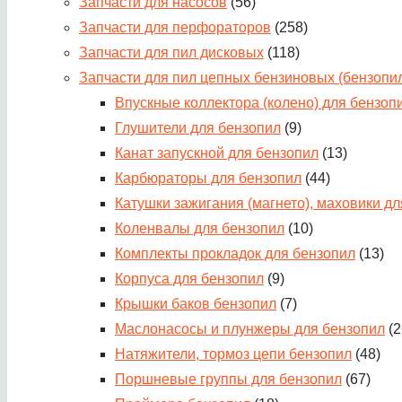
Запчасти для насосов
(56)
Запчасти для перфораторов
(258)
Запчасти для пил дисковых
(118)
Запчасти для пил цепных бензиновых (бензопи
Впускные коллектора (колено) для бензоп
Глушители для бензопил
(9)
Канат запускной для бензопил
(13)
Карбюраторы для бензопил
(44)
Катушки зажигания (магнето), маховики д
Коленвалы для бензопил
(10)
Комплекты прокладок для бензопил
(13)
Корпуса для бензопил
(9)
Крышки баков бензопил
(7)
Маслонасосы и плунжеры для бензопил
(2
Натяжители, тормоз цепи бензопил
(48)
Поршневые группы для бензопил
(67)