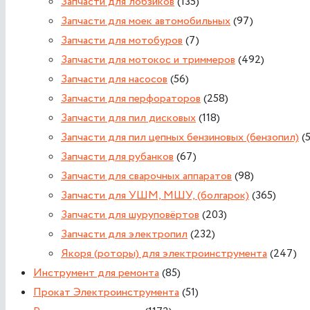
Запчасти для лобзиков
(135)
Запчасти для моек автомобильных
(97)
Запчасти для мотобуров
(7)
Запчасти для мотокос и триммеров
(492)
Запчасти для насосов
(56)
Запчасти для перфораторов
(258)
Запчасти для пил дисковых
(118)
Запчасти для пил цепных бензиновых (бензопил)
(
Запчасти для рубанков
(67)
Запчасти для сварочных аппаратов
(98)
Запчасти для УШМ, МШУ, (болгарок)
(365)
Запчасти для шуруповёртов
(203)
Запчасти для электропил
(232)
Якоря (роторы) для электроинструмента
(247)
Инструмент для ремонта
(85)
Прокат Электроинструмента
(51)