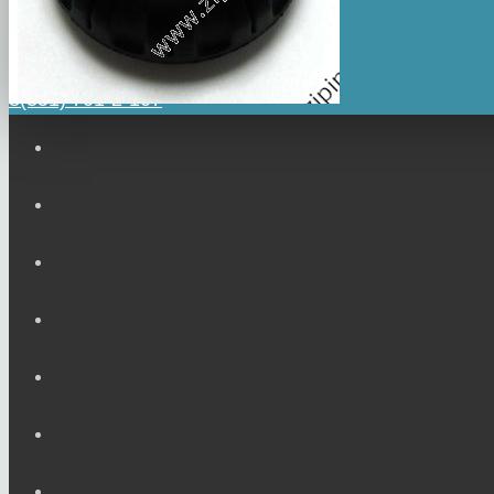
пр. Победы 390А
8(351) 701-2-107