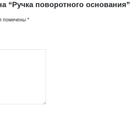
на “Ручка поворотного основания”
я помечены
*