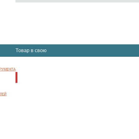
Вы отложили
Товар
в свою
корзину.
ТРУМЕНТА
НОК
ЛЕЙ