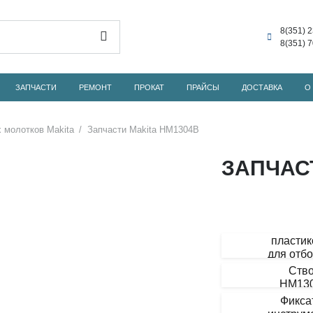
8(351) 
8(351) 
ЗАПЧАСТИ
РЕМОНТ
ПРОКАТ
ПРАЙСЫ
ДОСТАВКА
О
 молотков Makita
/
Запчасти Makita HM1304B
ЗАПЧАС
Maki
Кей
пласти
Maki
для отб
моло
Ств
HM13
Maki
HM13
Maki
Фикса
Maki