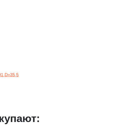
91,D=35,5
купают: