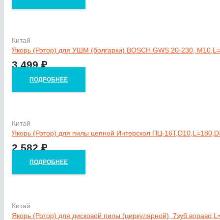
Китай
Якорь (Ротор) для УШМ (болгарки) BOSCH GWS 20-230, М10,L
3 499
₽
ПОДРОБНЕЕ
Китай
Якорь (Ротор) для пилы цепной Интерскол ПЦ-16Т,D10,L=180,
2 582
₽
ПОДРОБНЕЕ
Китай
Якорь (Ротор) для дисковой пилы (циркулярной), 7зуб.вправо,L