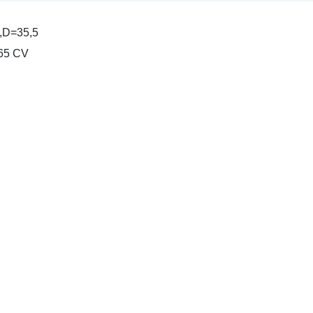
,D=35,5
565 CV