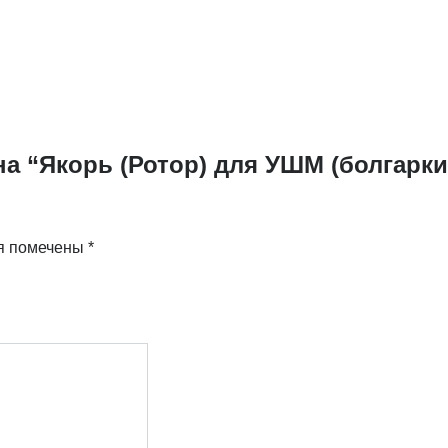
а “Якорь (Ротор) для УШМ (болгарки)
я помечены
*