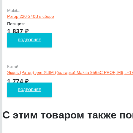
Makita
Ротор 220-240В в сборе
Позиция:
1 837
₽
ПОДРОБНЕЕ
Китай
Якорь (Ротор) для УШМ (болгарки) Makita 9565C PROF, М6,L=1
1 774
₽
ПОДРОБНЕЕ
С этим товаром также по