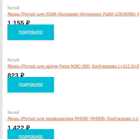
Китай
Якорь (Ротор) для УШМ (болгарки) Интерскол УШМ-125/900Вт,
1 155
₽
ПОДРОБНЕЕ
Китай
Якорь (Ротор) для дрели Ритм МЭС-300, 6зуб.вправо,L=112,D=
823
₽
ПОДРОБНЕЕ
Китай
Якорь (Ротор) для перфоратора RH26F, RH30B, 5зуб.вправо,L=
1 422
₽
ПОДРОБНЕЕ