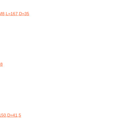
 М8,L=167,D=35
38
150,D=41,5