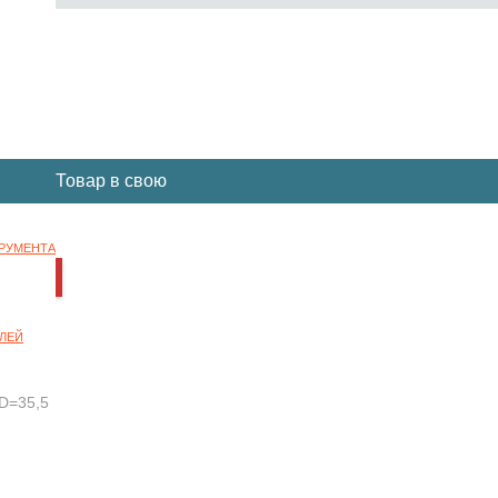
Вы отложили
Товар
в свою
корзину.
ТРУМЕНТА
НОК
ЛЕЙ
,D=35,5