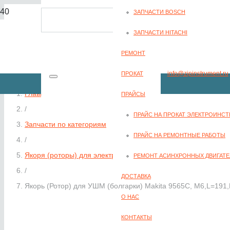
ЗАПЧАСТИ BOSCH
8(351) 701-2-107
ЗАПЧАСТИ HITACHI
РЕМОНТ
info@zipinstrument.ru
ПРОКАТ
Главная
ПРАЙСЫ
/
ПРАЙС НА ПРОКАТ ЭЛЕКТРОИНС
Запчасти по категориям
ЗАКАЗАТЬ ЗВО
ПРАЙС НА РЕМОНТНЫЕ РАБОТЫ
/
Якоря (роторы) для электроинструмента
РЕМОНТ АСИНХРОННЫХ ДВИГАТЕ
/
ДОСТАВКА
Якорь (Ротор) для УШМ (болгарки) Makita 9565C, М6,L=191
О НАС
КОНТАКТЫ